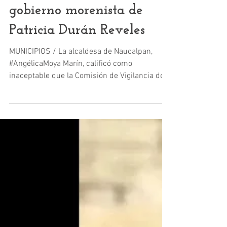
26 jun 2022
2 min de lectura
Edomex
Angélica Moya, pide
reconsiderar auditorías al
gobierno morenista de
Patricia Durán Reveles
MUNICIPIOS / La alcaldesa de Naucalpan,
#AngélicaMoya Marín, calificó como
inaceptable que la Comisión de Vigilancia del
Órgano Superior...