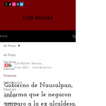
LUIS ROCHA
Inicio
All Posts
All Posts
Nacional
LUIS ROCHA / Noticias
9 mar 2023
2 min de lectura
Edomex
Finanzas
Edomex
Espectáculos
Gobierno de Naucalpan,
Deportes
informa que le negaron
Sociedad
amparo a la ex alcaldesa,
Academia