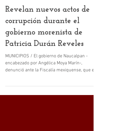
LUIS ROCHA / Noticias
12 may 2022
3 min de lectura
Edomex
Revelan nuevos actos de
corrupción durante el
gobierno morenista de
Patricia Durán Reveles
MUNICIPIOS / El gobierno de Naucalpan -
encabezado por Angélica Moya Marín-,
denunció ante la Fiscalía mexiquense, que el
anterior...