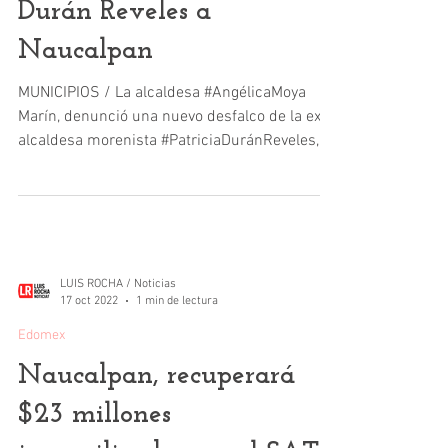
Durán Reveles a
Naucalpan
MUNICIPIOS / La alcaldesa #AngélicaMoya
Marín, denunció una nuevo desfalco de la ex
alcaldesa morenista #PatriciaDuránReveles,
quien...
LUIS ROCHA / Noticias
17 oct 2022
1 min de lectura
Edomex
Naucalpan, recuperará
$23 millones