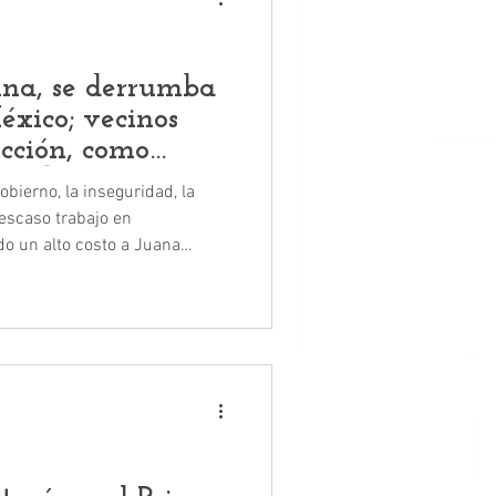
una, se derrumba
éxico; vecinos
ección, como
ipal
obierno, la inseguridad, la
 escaso trabajo en
o un alto costo a Juana
es de Cuautitlán, México,
a Carrillo, en las elecciones