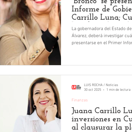
“Bronco” se prese
Informe de Gobie
Carrillo Luna; Cu
hunde en la viol
La gobernadora del Estado de
inseguridad
Álvarez, deberá investigar cu
presentarse en el Primer Inf
Carrillo Luna. Juana Carrillo –presidenta municipal de
Cuautitlán, México-, no solo ti
también ha convertido la local
violencia e inseguridad. Pero no todo es violencia e
inseguridad en Cuautitlán, Méx
avenidas, están totalmente d
LUIS ROCHA / Noticias
30 oct 2025
1 min de lectura
Finanzas
Juana Carrillo Lu
inversiones en C
al clausurar la p