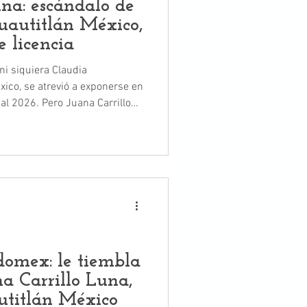
una: escándalo de
Cuautitlán México,
 licencia
ni siquiera Claudia
ico, se atrevió a exponerse en
Juana Carrillo
o político crece.
omex: le tiembla
a Carrillo Luna,
utitlán México