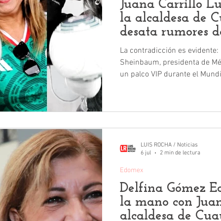
Juana Carrillo L
la alcaldesa de 
desata rumores de
La contradicción es evidente: 
Sheinbaum, presidenta de Méx
un palco VIP durante el Mundial 2026. Pero 
Luna sí lo hizo, y ahora el cost
LUIS ROCHA / Noticias
6 jul
2 min de lectura
Edomex
Delfina Gómez Ed
la mano con Juan
alcaldesa de Cua