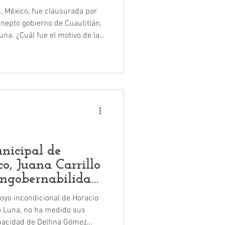
n, México, fue clausurada por
 inepto gobierno de Cuautitlán,
ivo de la
ente la falta de licencia de
no tarda ni media hora en
 violenta, como si fueran
Juana no toca ni por
a
nicipal de
o, Juana Carrillo
ingobernabilidad
z
oyo incondicional de Horacio
lo Luna, no ha medido sus
apacidad de Delfina Gómez