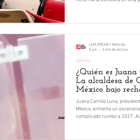
Reforma la exhibiera en una p
de México durante el partido 
LUIS ROCHA / Noticias
5 jun
3 min de lectura
Edomex
¿Quién es Juana 
La alcaldesa de 
México bajo rec
rumbo a 2027
Juana Carrillo Luna, presiden
México, enfrenta un escenario
complicado rumbo a 2027. Aunque Morena conserva
presencia territorial en el Es
Cuautitlán comienza a perfila
rojos para el partido guinda.