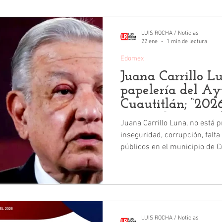
LUIS ROCHA / Noticias
22 ene
1 min de lectura
Edomex
Juana Carrillo L
papelería del A
Cuautitlán; “202
Manuel López Obr
Juana Carrillo Luna, no está p
frase oficial
inseguridad, corrupción, falta
públicos en el municipio de Cua
verdadera preocupación de Jua
frase oficial de la papelería i
porras a Andrés Manuel López Obrador. En 
Cuautitlán, rezaba la frase “
de México”. Pero ahora será 
López Obrador”.
LUIS ROCHA / Noticias