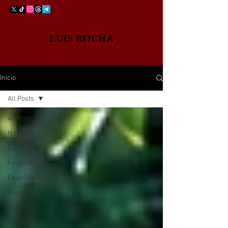
LUIS ROCHA
Inicio
All Posts
All Posts
Nacional
Edomex
Finanzas
Espectáculos
Deportes
Sociedad
Academia