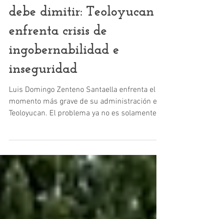
Edomex
Luis Zenteno Santaella
debe dimitir: Teoloyucan
enfrenta crisis de
ingobernabilidad e
inseguridad
Luis Domingo Zenteno Santaella enfrenta el
momento más grave de su administración en
Teoloyucan. El problema ya no es solamente la
falta de resultados, ni las acusaciones de
corrupción, ni las obras cuestionadas. El
verdadero problema es que el municipio
parece haber entrado en una crisis de
seguridad e ingobernabilidad que exhibe la
debilidad del alcalde frente a su propia policía