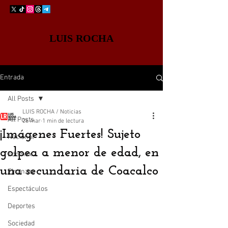
LUIS ROCHA
Entrada
All Posts
LUIS ROCHA / Noticias
All Posts
26 mar
1 min de lectura
¡Imágenes Fuertes! Sujeto
Nacional
golpea a menor de edad, en
Edomex
una secundaria de Coacalco
Finanzas
Espectáculos
Deportes
Sociedad