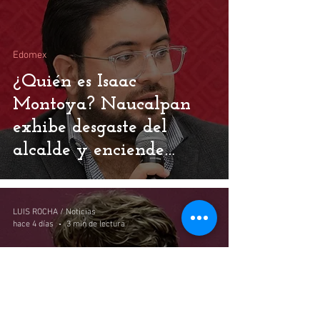
Edomex
¿Quién es Isaac
Montoya? Naucalpan
exhibe desgaste del
alcalde y enciende
alerta total para Morena
LUIS ROCHA / Noticias
hace 4 días
3 min de lectura
Edomex
Delfina Gómez Álvarez: