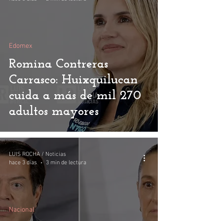
Edomex
Romina Contreras
Carrasco: Huixquilucan
cuida a más de mil 270
adultos mayores
LUIS ROCHA / Noticias
hace 3 días
3 min de lectura
Nacional