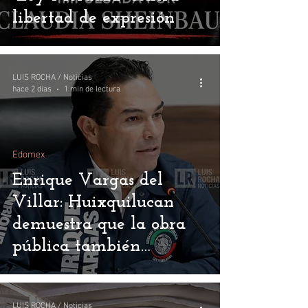
libertad de expresión
LUIS ROCHA / Noticias
hace 2 días
1 min de lectura
Edomex
Enrique Vargas del
Villar: Huixquilucan
demuestra que la obra
pública también
construye confianza
LUIS ROCHA / Noticias