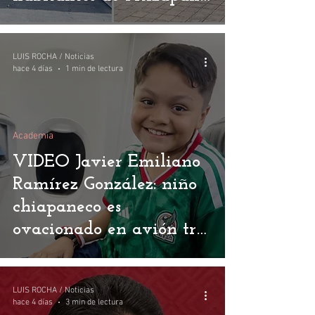
de Zaragoza
LUIS ROCHA / Noticias
hace 4 días
1 min de lectura
Academia
VIDEO Javier Emiliano
Ramírez González: niño
chiapaneco es
ovacionado en avión tras
triunfo internacional en
aritmética
LUIS ROCHA / Noticias
hace 4 días
3 min de lectura