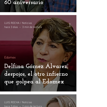
60 aniversario
LUIS ROCHA / Noticias
hace 3 días
3 min de lectura
Edomex
Delfina Gómez Álvarez:
despojos, el otro infierno
que golpea al Edomex
LUIS ROCHA / Noticias
hace 3 días
2 min de lectura