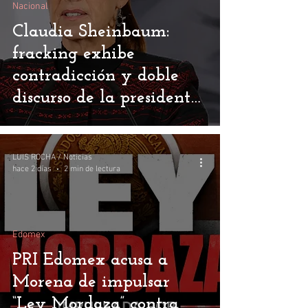
Nacional
Claudia Sheinbaum:
fracking exhibe
contradicción y doble
discurso de la presidenta
de México
LUIS ROCHA / Noticias
hace 2 días
2 min de lectura
Edomex
PRI Edomex acusa a
Morena de impulsar
“Ley Mordaza” contra