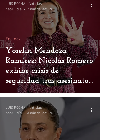
LUIS ROCHA / Noticias
hace 1 día
2 min de lectura
Edomex
Yoselin Mendoza
Ramírez: Nicolás Romero
exhibe crisis de
seguridad tras asesinato
en Town Center
LUIS ROCHA / Noticias
hace 1 día
3 min de lectura