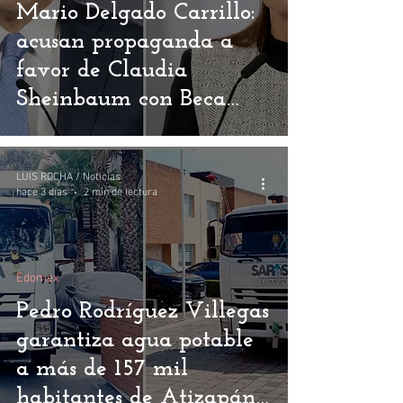
Mario Delgado Carrillo:
acusan propaganda a
favor de Claudia
Sheinbaum con Beca
Rita Cetina
LUIS ROCHA / Noticias
hace 3 días
2 min de lectura
Edomex
Pedro Rodríguez Villegas
garantiza agua potable
a más de 157 mil
habitantes de Atizapán