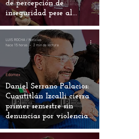
de percepción de
Internacional
inseguridad pese al
discurso oficial
LUIS ROCHA / Noticias
hace 15 horas
2 min de lectura
Edomex
Daniel Serrano Palacios:
Cuautitlán Izcalli cierra
primer semestre sin
denuncias por violencia
de género