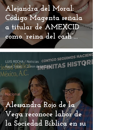
Alejandra del Moral:
Código Magenta señala
a titular de AMEXCID
como “reina del cash”
entre México y Cuba
LUIS ROCHA / Noticias
hace 3 días
2 min de lectura
Nacional
Alessandra Rojo de la
Vega reconoce labor de
la Sociedad Bíblica en su