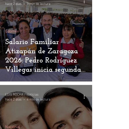
hace 2 días
3 min de lectura
Edomex
Salario Familiar
Atizapán de Zaragoza
2026: Pedro Rodríguez
Villegas inicia segunda
entrega para 20 mil
familias
LUIS ROCHA / Noticias
hace 2 días
4 min de lectura
Nacional