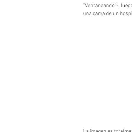
“Ventaneando”-, lueg
una cama de un hospi
La imagen es totalmen