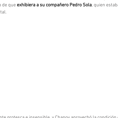
o de que 
exhibiera a su compañero Pedro Sola
, quien estab
tal.
te grotesca e insensible, y Chapoy aprovechó la condición 