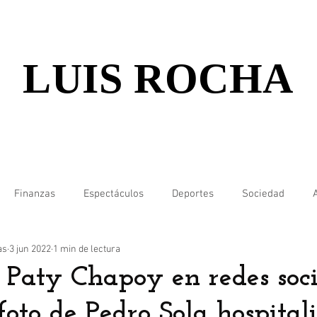
LUIS ROCHA
Finanzas
Espectáculos
Deportes
Sociedad
as
3 jun 2022
1 min de lectura
Paty Chapoy en redes soci
foto de Pedro Sola hospital