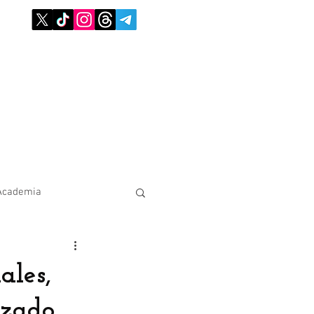
Academia
ales,
izado