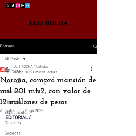
LUIS ROCHA
Entrada
All Posts
LUIS ROCHA / Noticias
All Posts
26 ago 2025
1 min de lectura
Noroña, compró mansión de
Nacional
mil 201 mts2, con valor de
Edomex
12 millones de pesos
Finanzas
Actualizado:
29 ago 2025
Espectáculos
EDITORIAL / 
Deportes
Sociedad