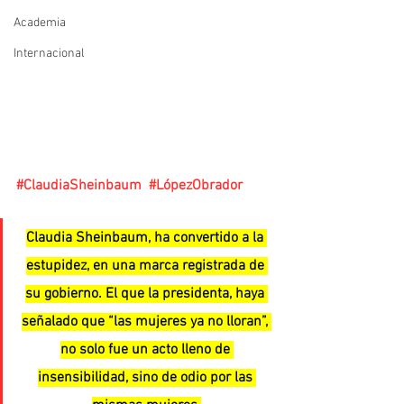
Academia
Internacional
#ClaudiaSheinbaum
#LópezObrador
Claudia Sheinbaum, ha convertido a la 
estupidez, en una marca registrada de 
su gobierno. El que la presidenta, haya 
señalado que “las mujeres ya no lloran”, 
no solo fue un acto lleno de 
insensibilidad, sino de odio por las 