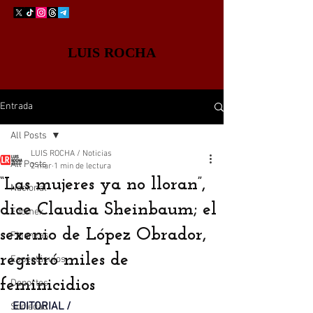
LUIS ROCHA
Entrada
All Posts
LUIS ROCHA / Noticias
All Posts
2 mar
1 min de lectura
“Las mujeres ya no lloran”,
Nacional
dice Claudia Sheinbaum; el
Edomex
sexenio de López Obrador,
Finanzas
registró miles de
Espectáculos
feminicidios
Deportes
EDITORIAL / 
Sociedad