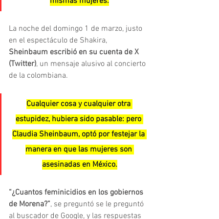
mismas mujeres.
La noche del domingo 1 de marzo, justo 
en el espectáculo de Shakira, 
Sheinbaum escribió en su cuenta de X 
(Twitter)
, un mensaje alusivo al concierto 
de la colombiana.
Cualquier cosa y cualquier otra 
estupidez, hubiera sido pasable: pero 
Claudia Sheinbaum, optó por festejar la 
manera en que las mujeres son 
asesinadas en México.
“¿Cuantos feminicidios en los gobiernos 
de Morena?”
, se preguntó se le preguntó 
al buscador de Google, y las respuestas 