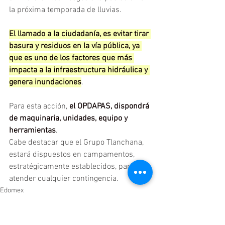
la próxima temporada de lluvias.
El llamado a la ciudadanía, es evitar tirar 
basura y residuos en la vía pública, ya 
que es uno de los factores que más 
impacta a la infraestructura hidráulica y 
genera inundaciones
.
Para esta acción,
 el OPDAPAS, dispondrá 
de maquinaria, unidades, equipo y 
herramientas
.
Cabe destacar que el Grupo Tlanchana, 
estará dispuestos en campamentos, 
estratégicamente establecidos, para 
atender cualquier contingencia.
Edomex