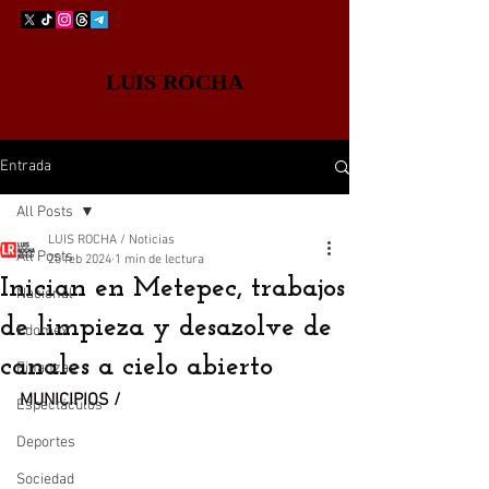
LUIS ROCHA
Entrada
All Posts
LUIS ROCHA / Noticias
All Posts
20 feb 2024
1 min de lectura
Inician en Metepec, trabajos
Nacional
de limpieza y desazolve de
Edomex
canales a cielo abierto
Finanzas
MUNICIPIOS /
Espectáculos
Deportes
Sociedad