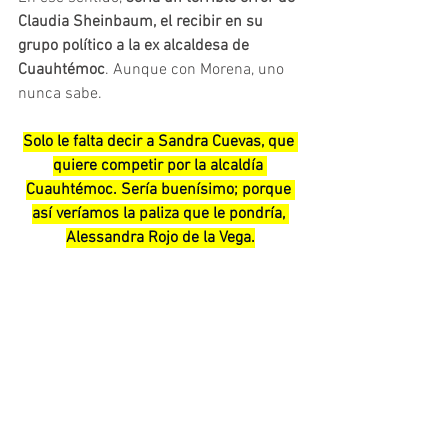
Claudia Sheinbaum, el recibir en su 
grupo político a la ex alcaldesa de 
Cuauhtémoc
. Aunque con Morena, uno 
nunca sabe.
Solo le falta decir a Sandra Cuevas, que 
quiere competir por la alcaldía 
Cuauhtémoc. Sería buenísimo; porque 
así veríamos la paliza que le pondría, 
Alessandra Rojo de la Vega.