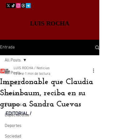
LUIS ROCHA
Entrada
All Posts
LUIS ROCHA / Noticias
All Posts
13 ene
1 min de lectura
Imperdonable que Claudia
Nacional
Sheinbaum, reciba en su
Edomex
grupo a Sandra Cuevas
Finanzas
EDITORIAL / 
Espectáculos
Deportes
Sociedad