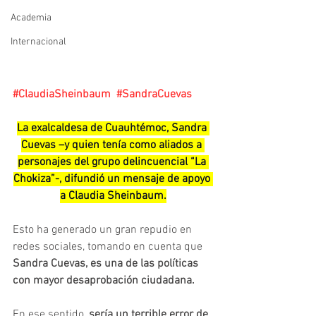
Academia
Internacional
#ClaudiaSheinbaum
#SandraCuevas
La exalcaldesa de Cuauhtémoc, Sandra 
Cuevas –y quien tenía como aliados a 
personajes del grupo delincuencial “La 
Chokiza”-, difundió un mensaje de apoyo 
a Claudia Sheinbaum.
Esto ha generado un gran repudio en 
redes sociales, tomando en cuenta que 
Sandra Cuevas, es una de las políticas 
con mayor desaprobación ciudadana.
En ese sentido,
 sería un terrible error de 