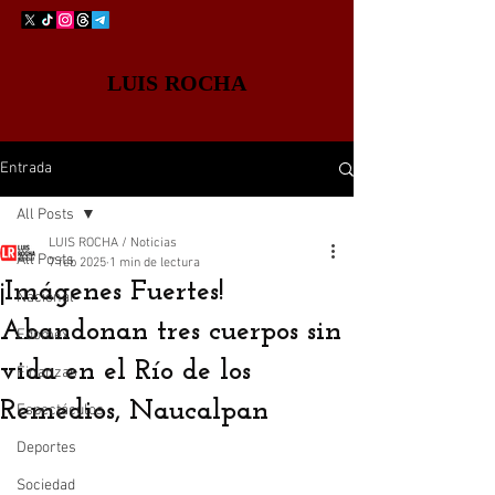
LUIS ROCHA
Entrada
All Posts
LUIS ROCHA / Noticias
All Posts
7 feb 2025
1 min de lectura
¡Imágenes Fuertes!
Nacional
Abandonan tres cuerpos sin
Edomex
vida en el Río de los
Finanzas
Remedios, Naucalpan
Espectáculos
Deportes
Sociedad