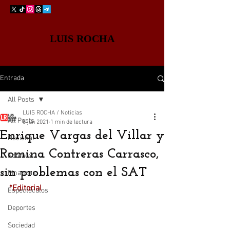
LUIS ROCHA
Entrada
All Posts
LUIS ROCHA / Noticias
All Posts
5 jun 2021
1 min de lectura
Enrique Vargas del Villar y
Nacional
Romina Contreras Carrasco,
Edomex
sin problemas con el SAT
Finanzas
*Editorial
Espectáculos
Deportes
Sociedad