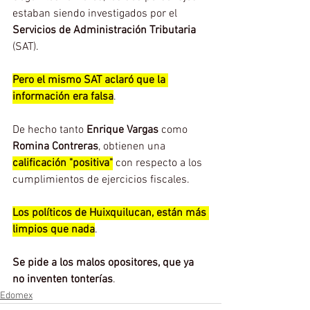
estaban siendo investigados por el 
Servicios de Administración Tributaria 
(SAT).
Pero el mismo SAT aclaró que la 
información era falsa
.
De hecho tanto 
Enrique Vargas
 como 
Romina Contreras
, obtienen una 
calificación "positiva"
 con respecto a los 
cumplimientos de ejercicios fiscales.
Los políticos de Huixquilucan, están más 
limpios que nada
.
Se pide a los malos opositores, que ya 
no inventen tonterías
. 
Edomex