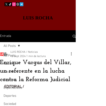
LUIS ROCHA
Entrada
All Posts
LUIS ROCHA / Noticias
All Posts
12 sept 2024
1 min de lectura
Enrique Vargas del Villar,
Nacional
un referente en la lucha
Edomex
contra la Reforma Judicial
Finanzas
EDITORIAL / 
Espectáculos
Deportes
Sociedad