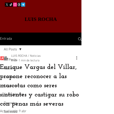
LUIS ROCHA
Entrada
All Posts
LUIS ROCHA / Noticias
All Posts
8 abr
1 min de lectura
Enrique Vargas del Villar,
Nacional
propone reconocer a las
Edomex
mascotas como seres
Finanzas
sintientes y castigar su robo
Espectáculos
con penas más severas
Deportes
Actualizado:
9 abr
Sociedad