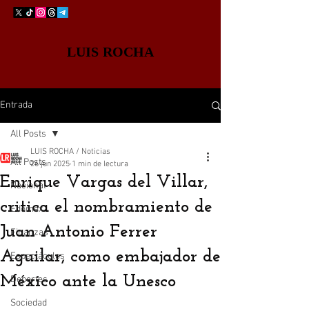
LUIS ROCHA
Entrada
All Posts
LUIS ROCHA / Noticias
All Posts
26 jun 2025
1 min de lectura
Enrique Vargas del Villar,
Nacional
critica el nombramiento de
Edomex
Juan Antonio Ferrer
Finanzas
Aguilar, como embajador de
Espectáculos
México ante la Unesco
Deportes
Sociedad