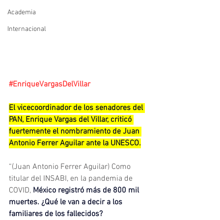
Academia
Internacional
#EnriqueVargasDelVillar
El vicecoordinador de los senadores del 
PAN, Enrique Vargas del Villar, criticó 
fuertemente el nombramiento de Juan 
Antonio Ferrer Aguilar ante la UNESCO.
“(Juan Antonio Ferrer Aguilar) Como 
titular del INSABI, en la pandemia de 
COVID, 
México registró más de 800 mil 
muertes. ¿Qué le van a decir a los 
familiares de los fallecidos?