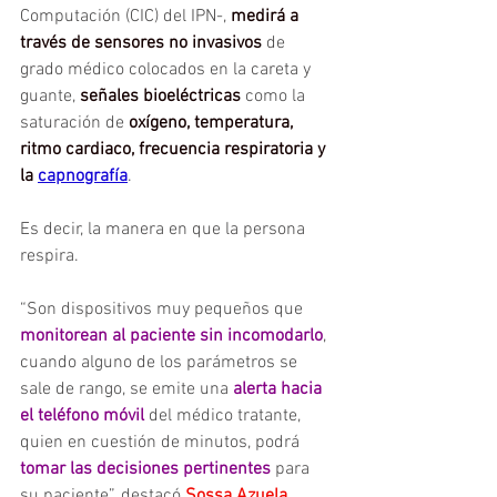
Computación (CIC) del IPN-, 
medirá a 
través de sensores no invasivos
 de 
grado médico colocados en la careta y 
guante, 
señales bioeléctricas
 como la 
saturación de 
oxígeno, temperatura, 
ritmo cardiaco, frecuencia respiratoria y 
la 
capnografía
. 
Es decir, la manera en que la persona 
respira.
“Son dispositivos muy pequeños que 
monitorean al paciente sin incomodarlo
, 
cuando alguno de los parámetros se 
sale de rango, se emite una 
alerta hacia 
el teléfono móvil
 del médico tratante, 
quien en cuestión de minutos, podrá 
tomar las decisiones pertinentes
 para 
su paciente”, destacó 
Sossa Azuela
, 