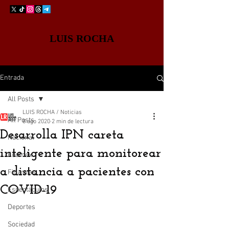
LUIS ROCHA
Entrada
All Posts
LUIS ROCHA / Noticias
All Posts
8 ago 2020
2 min de lectura
Desarrolla IPN careta
Nacional
inteligente para monitorear
Edomex
a distancia a pacientes con
Finanzas
COVID-19
Espectáculos
Deportes
Sociedad