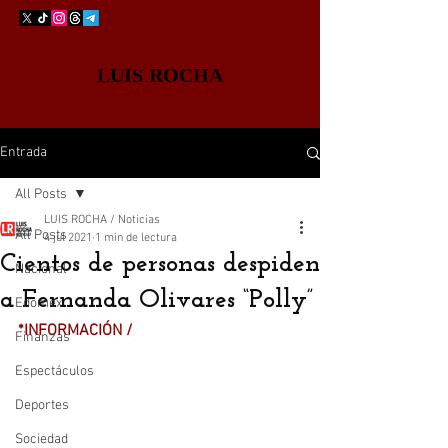
LUIS ROCHA
Entrada
All Posts
LUIS ROCHA / Noticias
All Posts
4 jul 2021
1 min de lectura
Cientos de personas despiden
Nacional
a Fernanda Olivares “Polly”
Edomex
*INFORMACIÓN /
Finanzas
Espectáculos
Deportes
Sociedad