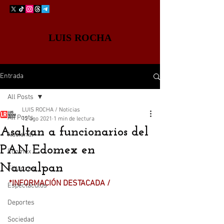
LUIS ROCHA
Entrada
All Posts
LUIS ROCHA / Noticias
All Posts
12 ago 2021
1 min de lectura
Asaltan a funcionarios del
Nacional
PAN Edomex en
Edomex
Naucalpan
Finanzas
*INFORMACIÓN DESTACADA /
Espectáculos
Deportes
Sociedad