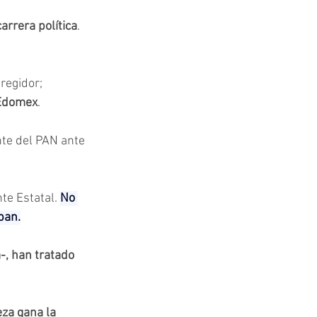
arrera política
. 
 regidor; 
 Edomex
.
nte del PAN ante 
e Estatal. 
No 
pan.
, han tratado 
za gana la 