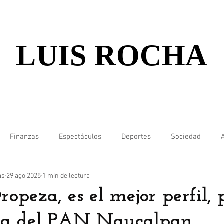
LUIS ROCHA
Finanzas
Espectáculos
Deportes
Sociedad
as
29 ago 2025
1 min de lectura
opeza, es el mejor perfil, 
cia del PAN Naucalpan