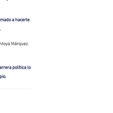
lamado a hacerle 
.
ontoya Márquez
. 
rera política lo 
pio.