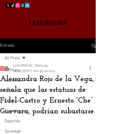
LUIS ROCHA
Entrada
All Posts
LUIS ROCHA / Noticias
All Posts
18 jul 2025
1 min de lectura
Alessandra Rojo de la Vega,
Nacional
señala que las estatuas de
Edomex
Fidel Castro y Ernesto “Che”
Finanzas
Guevara, podrían subastarse
Espectáculos
Deportes
Sociedad