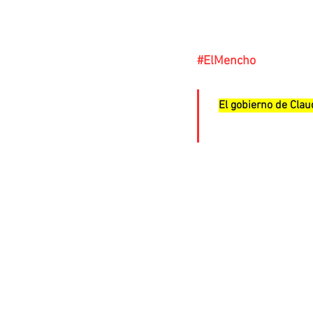
#ElMencho
El gobierno de Cla