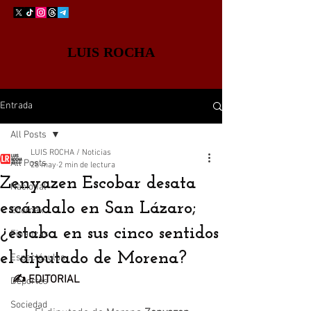
LUIS ROCHA
Entrada
All Posts
LUIS ROCHA / Noticias
All Posts
28 may
2 min de lectura
Zenyazen Escobar desata
Nacional
escándalo en San Lázaro;
Edomex
¿estaba en sus cinco sentidos
Finanzas
el diputado de Morena?
Espectáculos
✍️ EDITORIAL
Deportes
Sociedad