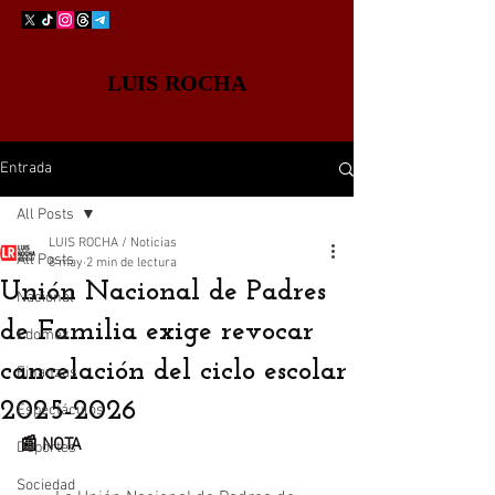
LUIS ROCHA
Entrada
All Posts
LUIS ROCHA / Noticias
All Posts
8 may
2 min de lectura
Unión Nacional de Padres
Nacional
de Familia exige revocar
Edomex
cancelación del ciclo escolar
Finanzas
2025-2026
Espectáculos
📰 NOTA
Deportes
Sociedad