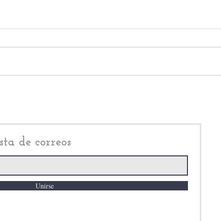
El TEEM desecha las
denuncias de Valentina Loa
en contra el alcalde de
Cuautitlán Izcalli, Daniel
Serrano Palacios
sta de correos
Unirse