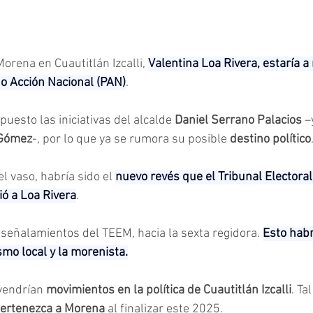
orena en Cuautitlán Izcalli, 
Valentina Loa Rivera, estaría a
do Acción Nacional (PAN)
.
opuesto las iniciativas del alcalde 
Daniel Serrano Palacios
 –
 Gómez
-, por lo que ya se rumora su posible 
destino político
 vaso, habría sido el 
nuevo revés que el Tribunal Electoral
ió a Loa Rivera
.
señalamientos del TEEM, hacia la sexta regidora. 
Esto habr
smo local y la morenista.
vendrían 
movimientos en la política de Cuautitlán Izcalli
. Ta
pertenezca a Morena 
al finalizar este 2025.