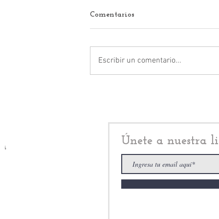
Comentarios
Escribir un comentario...
Descontento social en
Teoloyucan, hunde a Luis
Zenteno Santaella
Únete a nuestra li
i