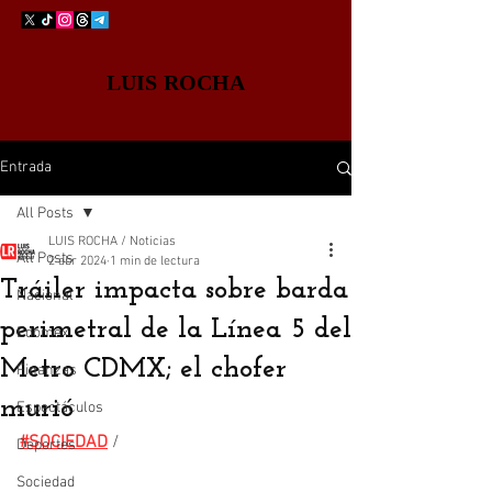
LUIS ROCHA
Entrada
All Posts
LUIS ROCHA / Noticias
All Posts
2 abr 2024
1 min de lectura
Tráiler impacta sobre barda
Nacional
perimetral de la Línea 5 del
Edomex
Metro CDMX; el chofer
Finanzas
murió
Espectáculos
#SOCIEDAD
 /
Deportes
Sociedad