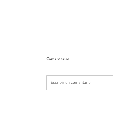
Comentarios
Escribir un comentario...
Yoselin Mendoza Ramírez:
Nicolás Romero exhibe crisis
de seguridad tras asesinato en
Town Center