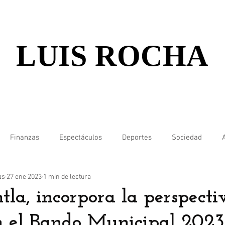
LUIS ROCHA
Finanzas
Espectáculos
Deportes
Sociedad
as
27 ene 2023
1 min de lectura
tla, incorpora la perspecti
n el Bando Municipal 2023