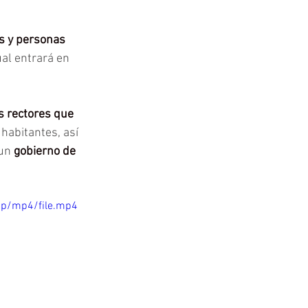
s y personas 
cual entrará en 
s rectores que 
 habitantes, así 
un 
gobierno de 
0p/mp4/file.mp4