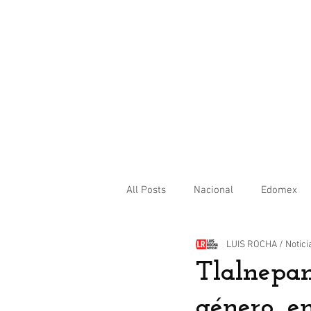
All Posts
Nacional
Edomex
LUIS ROCHA / Notici
Internacional
Tlalnepan
género, e