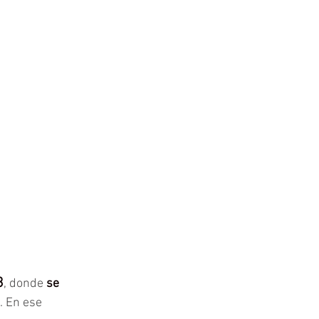
3
, donde 
se 
. En ese 