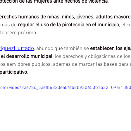
otección de las mujeres ante hechos de violencia
.
erechos humanos de niñas, niños, jóvenes, adultos mayore
emás de 
regular el uso de la pirotecnia en el municipio
, el 
e febrero próximo.
íguezHurtado
, abundó que también se 
establecen los eje
 el desarrollo municipal
; los derechos y obligaciones de los
los servidores públicos, además de marcar las bases para 
participativo
.
ic.com/video/2ae78c_5aefb6820ea04fb8b930653b1532109a/108