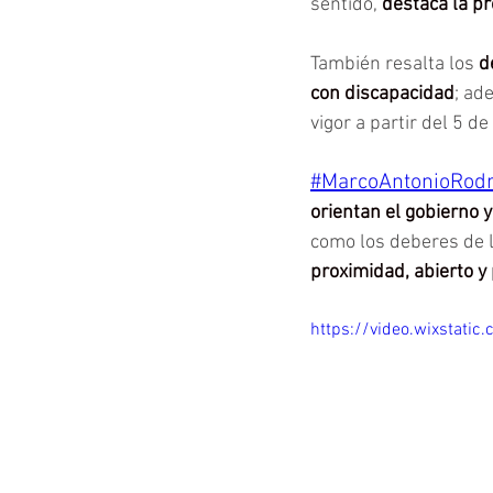
sentido, 
destaca la pr
También resalta los
 d
con discapacidad
; ad
vigor a partir del 5 d
#MarcoAntonioRodr
orientan el gobierno y
como los deberes de 
proximidad, abierto y 
https://video.wixstat