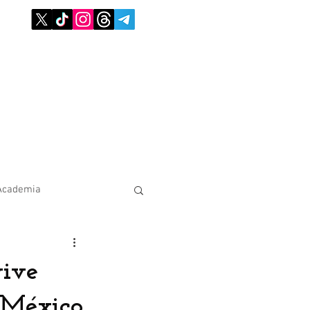
Academia
vive
n México