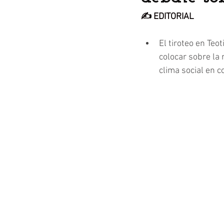
✍️ EDITORIAL
El tiroteo en Teo
colocar sobre la 
clima social en c