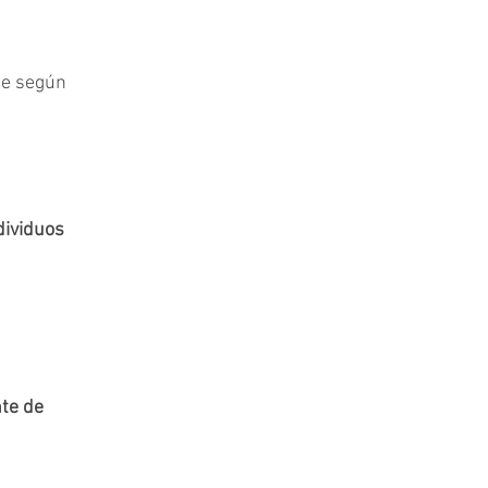
ue según 
dividuos 
te de 