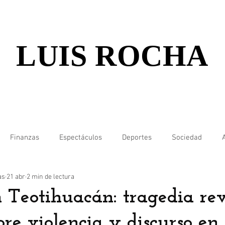
LUIS ROCHA
Finanzas
Espectáculos
Deportes
Sociedad
as
21 abr
2 min de lectura
n Teotihuacán: tragedia re
bre violencia y discurso e