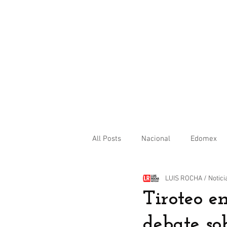
All Posts
Nacional
Edomex
LUIS ROCHA / Notici
Internacional
Tiroteo e
debate so