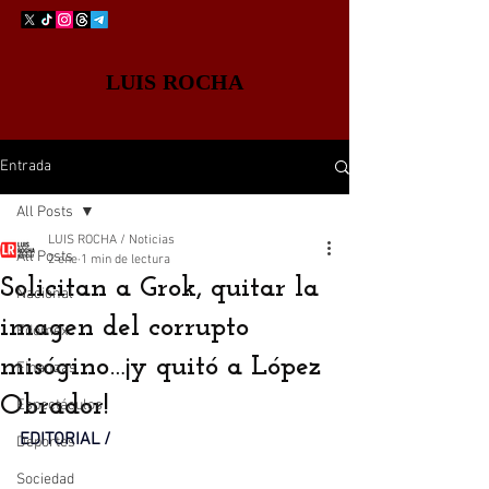
LUIS ROCHA
Entrada
All Posts
LUIS ROCHA / Noticias
All Posts
2 ene
1 min de lectura
Solicitan a Grok, quitar la
Nacional
imagen del corrupto
Edomex
misógino…¡y quitó a López
Finanzas
Obrador!
Espectáculos
EDITORIAL / 
Deportes
Sociedad