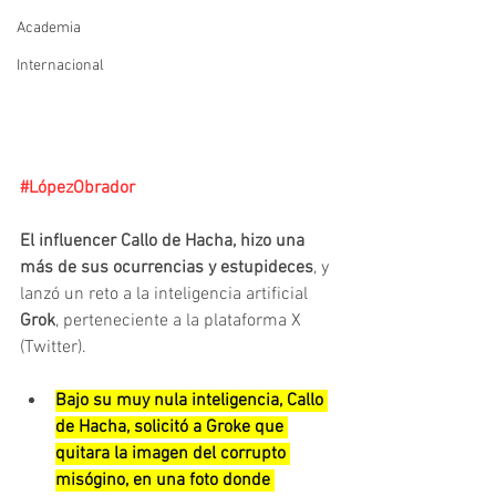
Academia
Internacional
#LópezObrador
El influencer Callo de Hacha, hizo una 
más de sus ocurrencias y estupideces
, y 
lanzó un reto a la inteligencia artificial 
Grok
, perteneciente a la plataforma X 
(Twitter).
Bajo su muy nula inteligencia, Callo 
de Hacha, solicitó a Groke que 
quitara la imagen del corrupto 
misógino, en una foto donde 