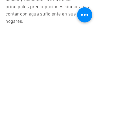
principales preocupaciones ciudadanas: 
contar con agua suficiente en sus 
hogares.
https://video.wixstatic.com/video/2ae78c_f4892
36e05b848f9bd9560f204c90b37/1080p/mp4/file.
mp4
Edomex
Ver todo
Entradas relacionadas