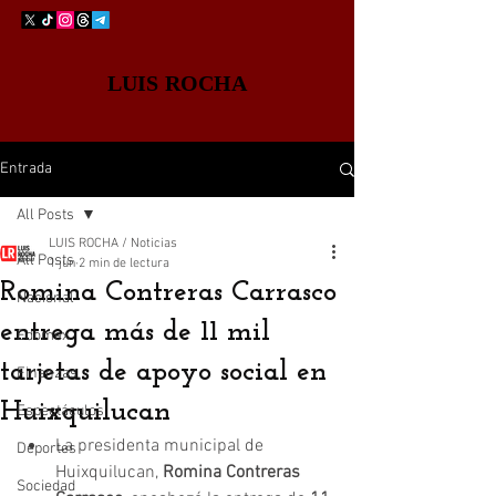
LUIS ROCHA
Entrada
All Posts
LUIS ROCHA / Noticias
All Posts
1 jun
2 min de lectura
Romina Contreras Carrasco
Nacional
entrega más de 11 mil
Edomex
tarjetas de apoyo social en
Finanzas
Huixquilucan
Espectáculos
La presidenta municipal de 
Deportes
Huixquilucan, 
Romina Contreras 
Sociedad