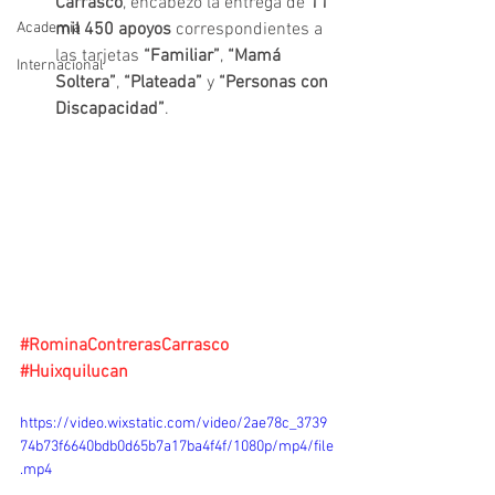
Carrasco
, encabezó la entrega de 
11 
Academia
mil 450 apoyos
 correspondientes a 
las tarjetas 
“Familiar”
, 
“Mamá 
Internacional
Soltera”
, 
“Plateada”
 y 
“Personas con 
Discapacidad”
. 
#RominaContrerasCarrasco
#Huixquilucan
https://video.wixstatic.com/video/2ae78c_3739
74b73f6640bdb0d65b7a17ba4f4f/1080p/mp4/file
.mp4