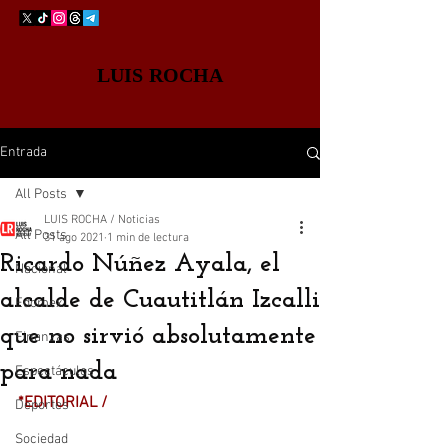
LUIS ROCHA
Entrada
All Posts
LUIS ROCHA / Noticias
All Posts
31 ago 2021
1 min de lectura
Ricardo Núñez Ayala, el
Nacional
alcalde de Cuautitlán Izcalli
Edomex
que no sirvió absolutamente
Finanzas
para nada
Espectáculos
*EDITORIAL /
Deportes
Sociedad