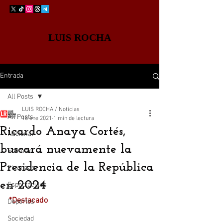
LUIS ROCHA
Entrada
All Posts
LUIS ROCHA / Noticias
All Posts
18 ene 2021
1 min de lectura
Ricardo Anaya Cortés,
Nacional
buscará nuevamente la
Edomex
Presidencia de la República
Finanzas
en 2024
Espectáculos
*Destacado
Deportes
Sociedad