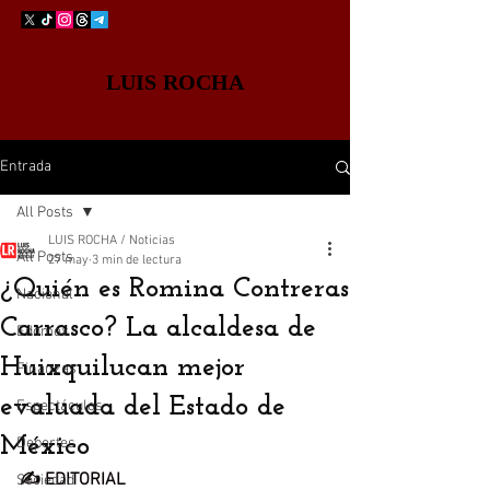
LUIS ROCHA
Entrada
All Posts
LUIS ROCHA / Noticias
All Posts
27 may
3 min de lectura
¿Quién es Romina Contreras
Nacional
Carrasco? La alcaldesa de
Edomex
Huixquilucan mejor
Finanzas
evaluada del Estado de
Espectáculos
México
Deportes
✍️ EDITORIAL
Sociedad