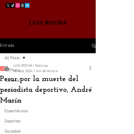
LUIS ROCHA
Entrada
All Posts
LUIS ROCHA / Noticias
All Posts
16 sept 2024
1 min de lectura
Pesar por la muerte del
Nacional
periodista deportivo, André
Edomex
Marín
Finanzas
Espectáculos
Deportes
Sociedad