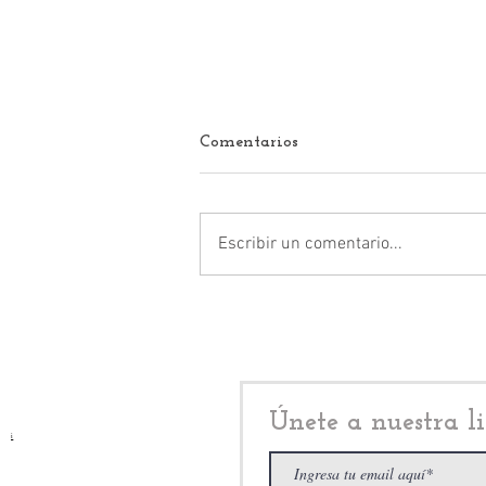
Comentarios
Escribir un comentario...
La Fiscalía Edomex, asegura
predio en Cuautitlán Izcalli,
que había sido invadido por
Axel García Aguilera
Únete a nuestra li
i