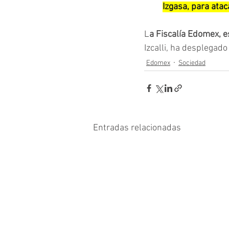
Izgasa, para atac
L
a Fiscalía Edomex, 
Izcalli, ha desplegad
Edomex
Sociedad
Entradas relacionadas