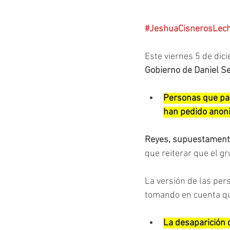
#JeshuaCisnerosLec
Este viernes 5 de dic
Gobierno de Daniel S
Personas que par
han pedido anoni
Reyes, supuestamente 
que reiterar que el g
La versión de las pers
tomando en cuenta q
La desaparición 