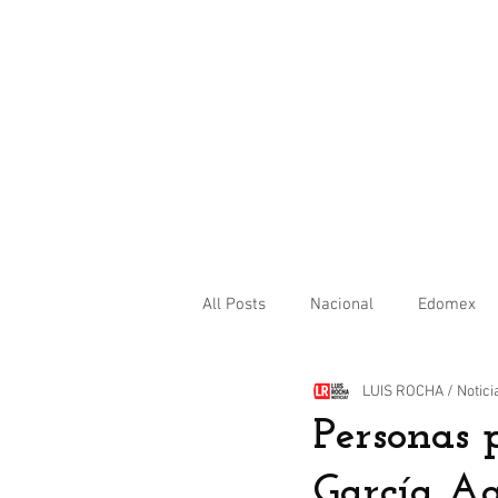
All Posts
Nacional
Edomex
LUIS ROCHA / Notici
Internacional
Personas 
García Agu