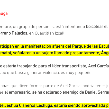
huga
iembre, un grupo de personas, está intentando
 boicotear el
errano Palacios
, en Cuautitlán Izcalli.
ticipan en la manifestación afuera del Parque de las Escul
mato), señalaron a un sujeto llamado presuntamente, Áng
estaría trabajando para el líder transportista, Axel García
rupo que busca generar violencia, es muy pequeño.
onas que dicen formar parte de Axel García, podría tener jus
ue 
el empresario, se ha declarado enemigo de Daniel Serra
de Jeshua Cisneros Lechuga, estaría siendo aprovechada por