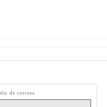
Axel García Aguilera,
Axel
tropieza con Daniel Serrano
podr
Palacios; en el Edomex, no
Espej
existe la revocación de
Cuau
mandato
sta de correos