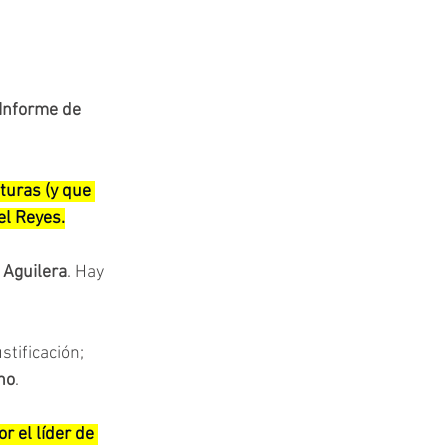
 Informe de 
turas (y que 
el Reyes.
 Aguilera
. Hay 
tificación; 
no
.
 el líder de 