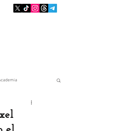
Academia
xel
o el