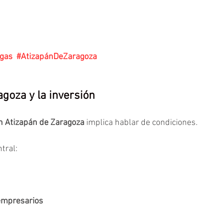
egas
#AtizapánDeZaragoza
goza y la inversión
en Atizapán de Zaragoza
 implica hablar de condiciones.
tral:
empresarios