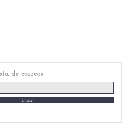
Atizapán de Zaragoza baja
Atiz
incidencia delictiva y mejora
dest
seguridad; destacan
en e
resultados de Pedro Rodríguez
atra
Villegas
sta de correos
Unirse