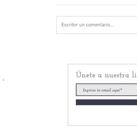
Escribir un comentario...
¿Quién es Pedro Rodríguez
Villegas, alcalde de
Atizapán de Zaragoza y por
qué gana relevancia en
seguridad?
Únete a nuestra li
i