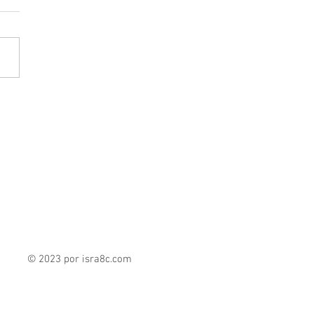
apán de Zaragoza,
ino turístico empresarial
l Edomex: el valor de
er inversión
© 2023 por isra8c
.com