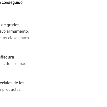
a conseguido 
 de grados, 
nuevo armamento, 
e las claves para 
uñadura 
os de tiro más 
eciales de los 
n productos 