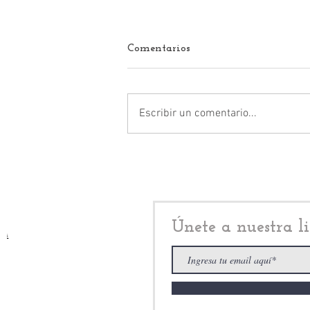
Comentarios
Escribir un comentario...
Pedro Rodríguez Villegas,
cierra administración
entregando becas; promete
mayores beneficios, en el
siguiente periodo de gobierno
Únete a nuestra li
i