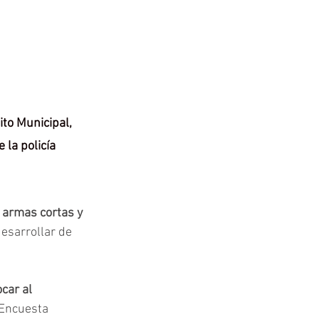
ito Municipal, 
la policía 
 armas cortas y 
desarrollar de 
car al 
 Encuesta 