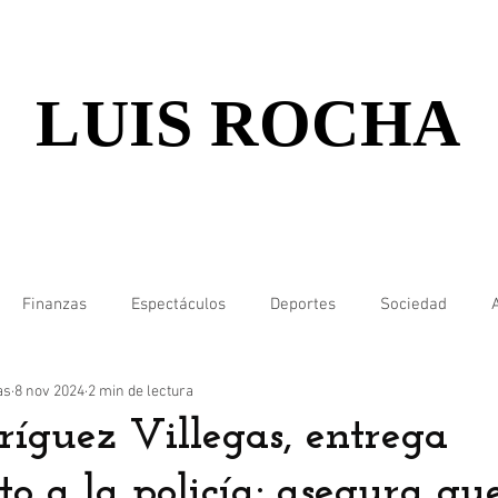
LUIS ROCHA
Finanzas
Espectáculos
Deportes
Sociedad
as
8 nov 2024
2 min de lectura
ríguez Villegas, entrega
 a la policía; asegura qu