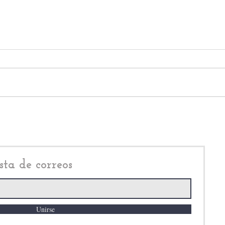
El combate al robo de
Reed
vehículo en Atizapán de
cinc
Zaragoza, es el más eficaz en
de r
el Estado de México
Rodr
sta de correos
Unirse