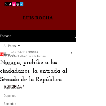
LUIS ROCHA
Entrada
All Posts
LUIS ROCHA / Noticias
All Posts
24 sept 2024
1 min de lectura
Noroña, prohíbe a los
Nacional
ciudadanos, la entrada al
Edomex
Senado de la República
Finanzas
EDITORIAL / 
Espectáculos
Deportes
Sociedad