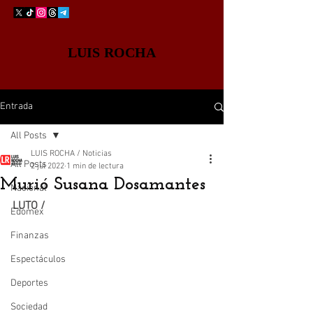
LUIS ROCHA
Entrada
All Posts
LUIS ROCHA / Noticias
All Posts
2 jul 2022
1 min de lectura
Murió Susana Dosamantes
Nacional
LUTO /
Edomex
Finanzas
Espectáculos
Deportes
Sociedad