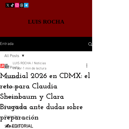
LUIS ROCHA
Entrada
All Posts
LUIS ROCHA / Noticias
All Posts
19 abr
1 min de lectura
Mundial 2026 en CDMX: el
Nacional
reto para Claudia
Edomex
Sheinbaum y Clara
Finanzas
Brugada ante dudas sobre
Espectáculos
preparación
Deportes
✍️ EDITORIAL
Sociedad