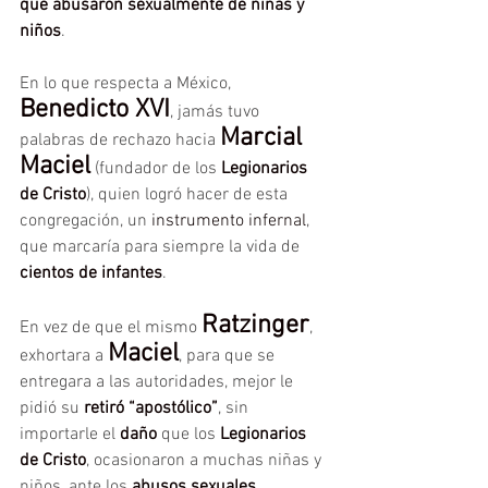
que abusaron sexualmente de niñas y 
niños
.
En lo que respecta a México, 
Benedicto XVI
, jamás tuvo 
Marcial 
palabras de rechazo hacia 
Maciel
 (fundador de los 
Legionarios 
de Cristo
), quien logró hacer de esta 
congregación, un 
instrumento infernal
, 
que marcaría para siempre la vida de
cientos de infantes
.
Ratzinger
En vez de que el mismo 
, 
Maciel
exhortara a 
, para que se 
entregara a las autoridades, mejor le 
pidió su 
retiró “apostólico”
, sin 
importarle el 
daño
 que los 
Legionarios 
de Cristo
, ocasionaron a muchas niñas y 
niños, ante los 
abusos sexuales
.