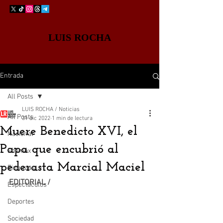
LUIS ROCHA
Entrada
All Posts
LUIS ROCHA / Noticias
All Posts
31 dic 2022
1 min de lectura
Muere Benedicto XVI, el
Nacional
Papa que encubrió al
Edomex
pederasta Marcial Maciel
Finanzas
EDITORIAL /
Espectáculos
Deportes
Sociedad