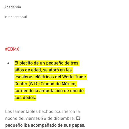
Academia
Internacional
#CDMX
El piecito de un pequeño de tres 
años de edad, se atoró en las 
escaleras eléctricas del World Trade 
Center (WTC) Ciudad de México, 
sufriendo la amputación de uno de 
sus dedos.
Los lamentables hechos ocurrieron la 
noche del viernes 26 de diciembre. 
El 
pequeño iba acompañado de sus papás
, 