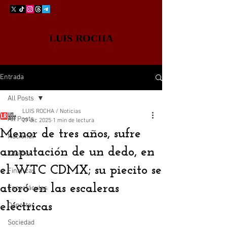
LUIS ROCHA
Entrada
All Posts
LUIS ROCHA / Noticias
All Posts
27 dic 2025
1 min de lectura
Menor de tres años, sufre
Nacional
amputación de un dedo, en
Edomex
el WTC CDMX; su piecito se
Finanzas
atoró en las escaleras
Espectáculos
eléctricas
Deportes
Sociedad