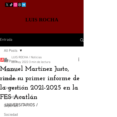
LUIS ROCHA
Entrada
All Posts
LUIS ROCHA / Noticias
All Posts
23 may 2022
3 min de lectura
Manuel Martínez Justo,
Nacional
rinde su primer informe de
Edomex
la gestión 2021-2025 en la
Finanzas
FES Acatlán
Espectáculos
UNIVERSITARIOS /
Deportes
Sociedad