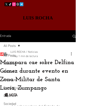
LUIS ROCHA
Entrada
All Posts
LUIS ROCHA / Noticias
All Posts
1 may
1 min de lectura
Mampara cae sobre Delfina
Nacional
Gómez durante evento en
Edomex
Zona Militar de Santa
Finanzas
Lucía, Zumpango
Espectáculos
📰 NOTA
Deportes
Sociedad