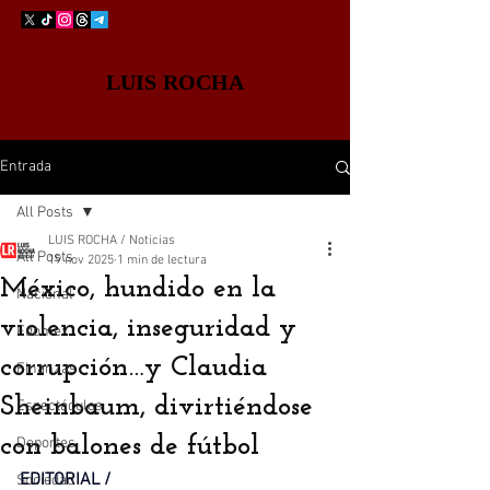
LUIS ROCHA
Entrada
All Posts
LUIS ROCHA / Noticias
All Posts
19 nov 2025
1 min de lectura
México, hundido en la
Nacional
violencia, inseguridad y
Edomex
corrupción…y Claudia
Finanzas
Sheinbaum, divirtiéndose
Espectáculos
con balones de fútbol
Deportes
EDITORIAL / 
Sociedad