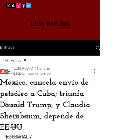
LUIS ROCHA
Entrada
All Posts
LUIS ROCHA / Noticias
All Posts
26 ene
1 min de lectura
México, cancela envío de
Nacional
petróleo a Cuba; triunfa
Edomex
Donald Trump, y Claudia
Finanzas
Sheinbaum, depende de
Espectáculos
EE.UU.
Deportes
EDITORIAL / 
Sociedad