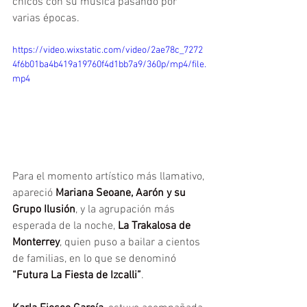
chicos con su música pasando por 
varias épocas.
https://video.wixstatic.com/video/2ae78c_7272
4f6b01ba4b419a19760f4d1bb7a9/360p/mp4/file.
mp4
Para el momento artístico más llamativo, 
apareció 
Mariana Seoane, Aarón y su 
Grupo Ilusión
, y la agrupación más 
esperada de la noche, 
La Trakalosa de 
Monterrey
, quien puso a bailar a cientos 
de familias, en lo que se denominó 
“Futura La Fiesta de Izcalli”
.