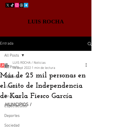
LUIS ROCHA
Entrada
All Posts
LUIS ROCHA / Noticias
All Posts
16 sept 2022
1 min de lectura
Más de 25 mil personas en
Nacional
el Grito de Independencia
Edomex
de Karla Fiesco García
Finanzas
MUNICIPIOS /
Espectáculos
Deportes
Sociedad