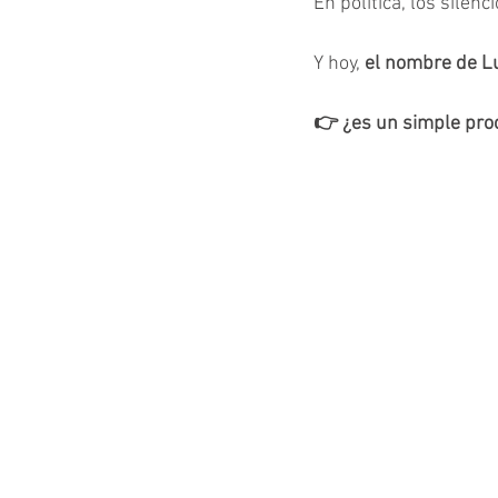
En política, los silen
Y hoy, 
el nombre de Lu
👉 ¿es un simple pro