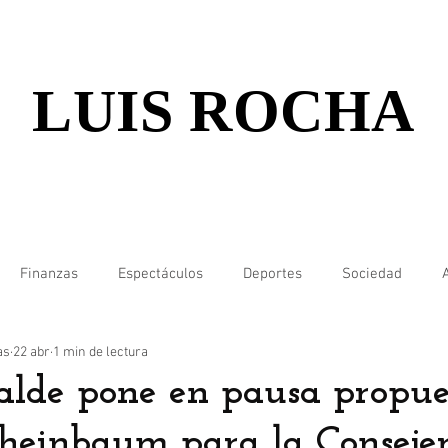
LUIS ROCHA
Finanzas
Espectáculos
Deportes
Sociedad
as
22 abr
1 min de lectura
alde pone en pausa propue
heinbaum para la Consejer