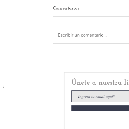
Comentarios
Escribir un comentario...
Enrique Vargas del Villar en
el Senado: productividad,
seguridad y agenda
legislativa en el centro del
debate
Únete a nuestra li
i