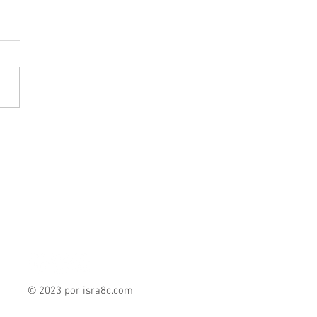
én es Higinio Martínez
nda? El morenista que
ica a Delfina Gómez en el
mex
© 2023 por isra8c
.com