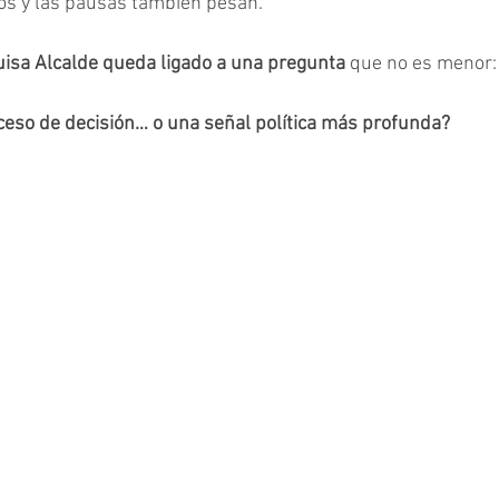
cios y las pausas también pesan.
isa Alcalde queda ligado a una pregunta
 que no es menor:
ceso de decisión… o una señal política más profunda?