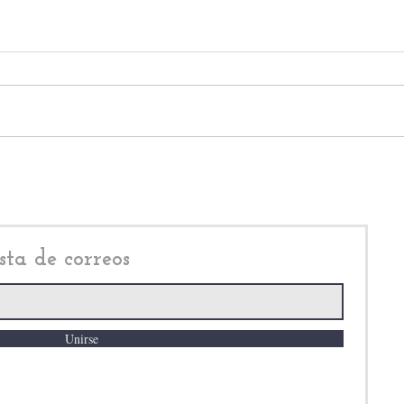
Morena reacomoda su
¿Qui
dirigencia nacional: Luisa
Mira
Alcalde y Andy López
crit
Beltrán quedan fuera
Edo
sta de correos
Unirse