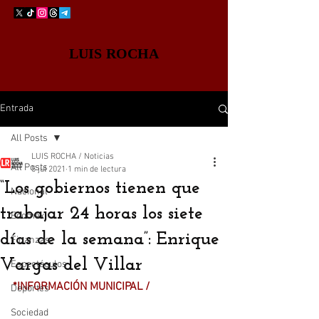
LUIS ROCHA
Entrada
All Posts
LUIS ROCHA / Noticias
All Posts
5 jul 2021
1 min de lectura
“Los gobiernos tienen que
Nacional
trabajar 24 horas los siete
Edomex
días de la semana”: Enrique
Finanzas
Vargas del Villar
Espectáculos
*INFORMACIÓN MUNICIPAL /
Deportes
Sociedad