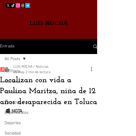
LUIS ROCHA
Entrada
All Posts
LUIS ROCHA / Noticias
All Posts
24 may
2 min de lectura
Localizan con vida a
Nacional
Paulina Maritza, niña de 12
Edomex
años desaparecida en Toluca
Finanzas
📰 NOTA
Espectáculos
Deportes
Sociedad